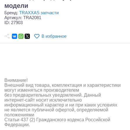
Самолеты
модели
Бренд:
TRAXXAS запчасти
Квадрокоптеры
Артикул: TRA2081
ID: 27903
Судомодели
В избранное
Конструкторы
Аппаратура и электроника
Аккумуляторы и батарейки
Зарядные устройства и блоки питания
Внимание!
Внешний вид товара, комплектация и характеристики
Двигатели
могут изменяться производителем
без предварительных уведомлений. Данный
Технические жидкости
интернет-сайт носит исключительно
информационный характер и ни при каких условиях
не является публичной офертой, определяемой
Инструмент,измерительные приборы,расходники
положениями
Статьи 437 (2) Гражданского кодекса Российской
Оптовая продажа запчастей для моделей
Федерации.