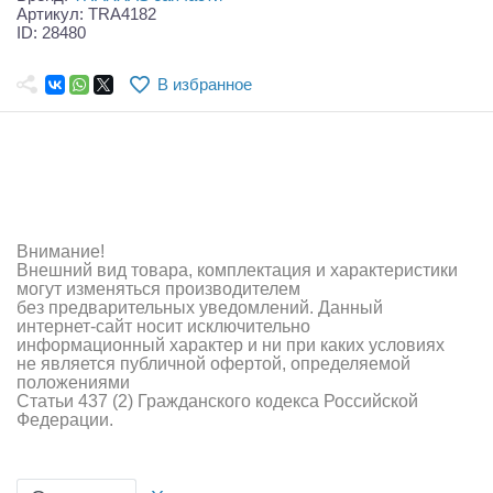
Самолеты
Артикул: TRA4182
ID: 28480
Квадрокоптеры
В избранное
Судомодели
Конструкторы
Аппаратура и электроника
Аккумуляторы и батарейки
Внимание!
Внешний вид товара, комплектация и характеристики
Зарядные устройства и блоки питания
могут изменяться производителем
без предварительных уведомлений. Данный
интернет-сайт носит исключительно
Двигатели
информационный характер и ни при каких условиях
не является публичной офертой, определяемой
Технические жидкости
положениями
Статьи 437 (2) Гражданского кодекса Российской
Федерации.
Инструмент,измерительные приборы,расходники
Оптовая продажа запчастей для моделей