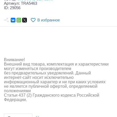
Самолеты
Артикул: TRA5463
ID: 29056
Квадрокоптеры
В избранное
Судомодели
Конструкторы
Аппаратура и электроника
Аккумуляторы и батарейки
Внимание!
Внешний вид товара, комплектация и характеристики
Зарядные устройства и блоки питания
могут изменяться производителем
без предварительных уведомлений. Данный
интернет-сайт носит исключительно
Двигатели
информационный характер и ни при каких условиях
не является публичной офертой, определяемой
Технические жидкости
положениями
Статьи 437 (2) Гражданского кодекса Российской
Федерации.
Инструмент,измерительные приборы,расходники
Оптовая продажа запчастей для моделей