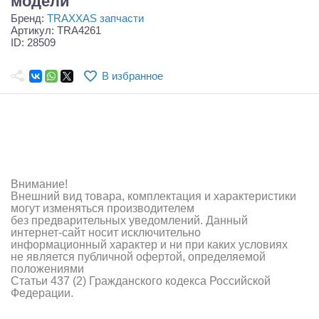
модели
Самолеты
Бренд:
TRAXXAS запчасти
Артикул: TRA4261
Квадрокоптеры
ID: 28509
Судомодели
В избранное
Конструкторы
Аппаратура и электроника
Аккумуляторы и батарейки
Внимание!
Зарядные устройства и блоки питания
Внешний вид товара, комплектация и характеристики
могут изменяться производителем
Двигатели
без предварительных уведомлений. Данный
интернет-сайт носит исключительно
Технические жидкости
информационный характер и ни при каких условиях
не является публичной офертой, определяемой
положениями
Инструмент,измерительные приборы,расходники
Статьи 437 (2) Гражданского кодекса Российской
Федерации.
Оптовая продажа запчастей для моделей