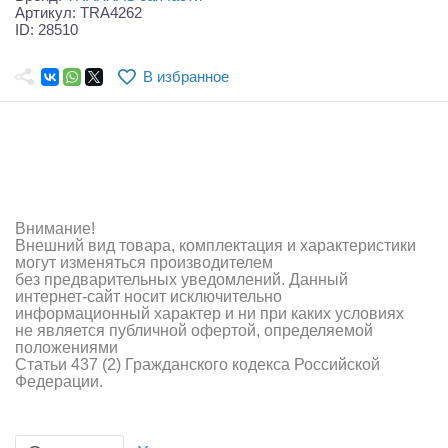
Самолеты
Артикул: TRA4262
ID: 28510
Квадрокоптеры
В избранное
Судомодели
Конструкторы
Аппаратура и электроника
Аккумуляторы и батарейки
Внимание!
Внешний вид товара, комплектация и характеристики
Зарядные устройства и блоки питания
могут изменяться производителем
без предварительных уведомлений. Данный
интернет-сайт носит исключительно
Двигатели
информационный характер и ни при каких условиях
не является публичной офертой, определяемой
Технические жидкости
положениями
Статьи 437 (2) Гражданского кодекса Российской
Федерации.
Инструмент,измерительные приборы,расходники
Оптовая продажа запчастей для моделей