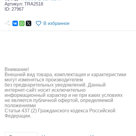
Самолеты
Артикул: TRA2518
ID: 27967
Квадрокоптеры
В избранное
Судомодели
Конструкторы
Аппаратура и электроника
Аккумуляторы и батарейки
Внимание!
Внешний вид товара, комплектация и характеристики
Зарядные устройства и блоки питания
могут изменяться производителем
без предварительных уведомлений. Данный
интернет-сайт носит исключительно
Двигатели
информационный характер и ни при каких условиях
не является публичной офертой, определяемой
Технические жидкости
положениями
Статьи 437 (2) Гражданского кодекса Российской
Федерации.
Инструмент,измерительные приборы,расходники
Оптовая продажа запчастей для моделей