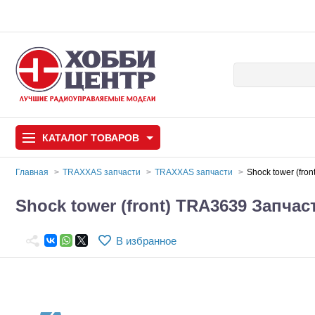
КАТАЛОГ
ТОВАРОВ
Главная
TRAXXAS запчасти
TRAXXAS запчасти
Shock tower (fr
Автомодели
Shock tower (front) TRA3639 Запч
Запчасти и аксессуары
В избранное
Игрушки
Автомодели для с
Самолеты