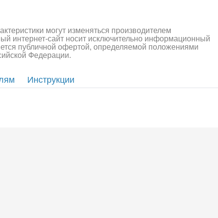
рактеристики могут изменяться производителем
ный интернет-сайт носит исключительно информационный
ляется публичной офертой, определяемой положениями
ссийской Федерации.
елям
Инструкции
алли
Багги/трагги
Монс