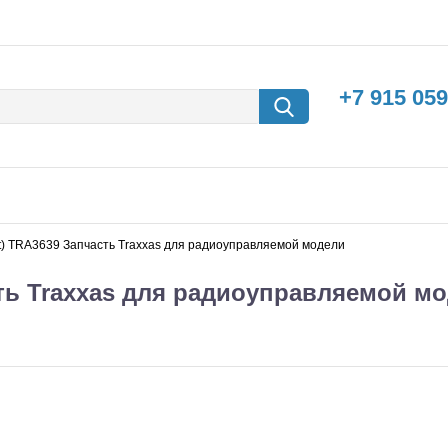
+7 915 059
ont) TRA3639 Запчасть Traxxas для радиоуправляемой модели
асть Traxxas для радиоуправляемой м
борки
Машины с
электродвигателем