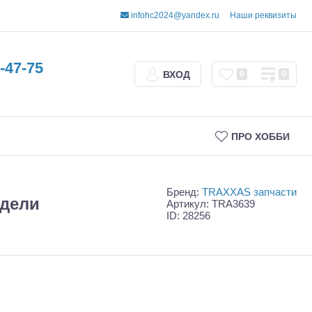
infohc2024@yandex.ru
Наши реквизиты
-47-75
ВХОД
0
0
ПРО ХОББИ
Бренд:
TRAXXAS запчасти
одели
Артикул: TRA3639
ID: 28256
Трофи
Шорт-корсы