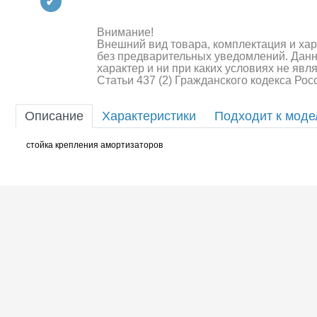
Квадрокоптеры
Судомодели
Внимание!
Внешний вид товара, комплектация и ха
без предварительных уведомлений. Дан
Конструкторы
характер и ни при каких условиях не яв
Статьи 437 (2) Гражданского кодекса Ро
Аппаратура и электроника
Описание
Характеристики
Подходит к мод
Аккумуляторы и батарейки
стойка крепления амортизаторов
Зарядные устройства и блоки
питания
Двигатели
Технические жидкости
Шоссейки/дрифт/р
Инструмент,измерительные
приборы,расходники
Оптовая продажа запчастей
для моделей