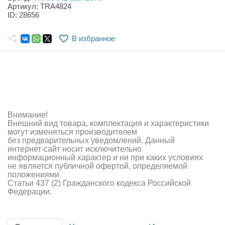
Самолеты
Артикул: TRA4824
ID: 28656
Квадрокоптеры
В избранное
Судомодели
Конструкторы
Аппаратура и электроника
Аккумуляторы и батарейки
Внимание!
Внешний вид товара, комплектация и характеристики
Зарядные устройства и блоки питания
могут изменяться производителем
без предварительных уведомлений. Данный
интернет-сайт носит исключительно
Двигатели
информационный характер и ни при каких условиях
не является публичной офертой, определяемой
Технические жидкости
положениями
Статьи 437 (2) Гражданского кодекса Российской
Федерации.
Инструмент,измерительные приборы,расходники
Оптовая продажа запчастей для моделей