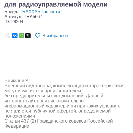
Самолеты
для радиоуправляемой модели
Бренд:
TRAXXAS запчасти
Квадрокоптеры
Артикул: TRA5667
ID: 29204
Судомодели
В избранное
Конструкторы
Аппаратура и электроника
Аккумуляторы и батарейки
Зарядные устройства и блоки питания
Внимание!
Внешний вид товара, комплектация и характеристики
Двигатели
могут изменяться производителем
без предварительных уведомлений. Данный
интернет-сайт носит исключительно
Технические жидкости
информационный характер и ни при каких условиях
не является публичной офертой, определяемой
Инструмент,измерительные приборы,расходники
положениями
Статьи 437 (2) Гражданского кодекса Российской
Федерации.
Оптовая продажа запчастей для моделей