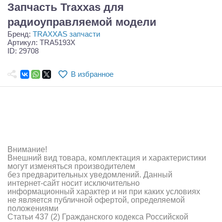
Самолеты
Запчасть Traxxas для
радиоуправляемой модели
Квадрокоптеры
Бренд:
TRAXXAS запчасти
Артикул: TRA5193X
Судомодели
ID: 29708
Конструкторы
В избранное
Аппаратура и электроника
Аккумуляторы и батарейки
Зарядные устройства и блоки питания
Двигатели
Внимание!
Внешний вид товара, комплектация и характеристики
могут изменяться производителем
Технические жидкости
без предварительных уведомлений. Данный
интернет-сайт носит исключительно
Инструмент,измерительные приборы,расходники
информационный характер и ни при каких условиях
не является публичной офертой, определяемой
положениями
Оптовая продажа запчастей для моделей
Статьи 437 (2) Гражданского кодекса Российской