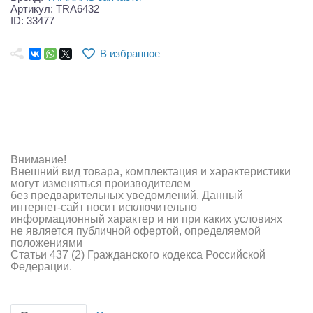
Самолеты
Артикул: TRA6432
ID: 33477
Квадрокоптеры
В избранное
Судомодели
Конструкторы
Аппаратура и электроника
Аккумуляторы и батарейки
Внимание!
Внешний вид товара, комплектация и характеристики
Зарядные устройства и блоки питания
могут изменяться производителем
без предварительных уведомлений. Данный
интернет-сайт носит исключительно
Двигатели
информационный характер и ни при каких условиях
не является публичной офертой, определяемой
Технические жидкости
положениями
Статьи 437 (2) Гражданского кодекса Российской
Федерации.
Инструмент,измерительные приборы,расходники
Оптовая продажа запчастей для моделей