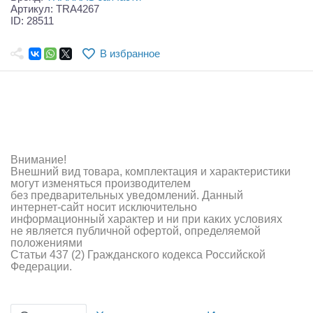
Самолеты
Артикул: TRA4267
ID: 28511
Квадрокоптеры
В избранное
Судомодели
Конструкторы
Аппаратура и электроника
Аккумуляторы и батарейки
Внимание!
Внешний вид товара, комплектация и характеристики
Зарядные устройства и блоки питания
могут изменяться производителем
без предварительных уведомлений. Данный
интернет-сайт носит исключительно
Двигатели
информационный характер и ни при каких условиях
не является публичной офертой, определяемой
Технические жидкости
положениями
Статьи 437 (2) Гражданского кодекса Российской
Федерации.
Инструмент,измерительные приборы,расходники
Оптовая продажа запчастей для моделей