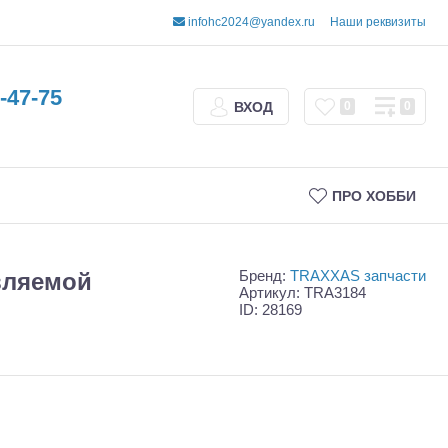
infohc2024@yandex.ru
Наши реквизиты
-47-75
ВХОД
0
0
ПРО ХОББИ
Бренд:
TRAXXAS запчасти
авляемой
Артикул: TRA3184
ID: 28169
Трофи
Шорт-корсы