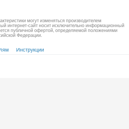
рактеристики могут изменяться производителем
ный интернет-сайт носит исключительно информационный
ляется публичной офертой, определяемой положениями
ссийской Федерации.
елям
Инструкции
алли
Багги/трагги
Монс