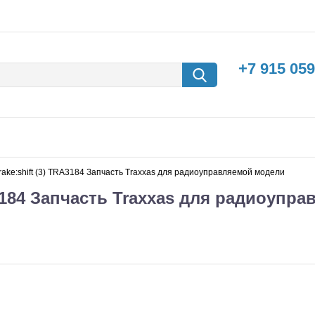
+7 915 059
e:brake:shift (3) TRA3184 Запчасть Traxxas для радиоуправляемой модели
TRA3184 Запчасть Traxxas для радиоупр
борки
Машины с
электродвигателем