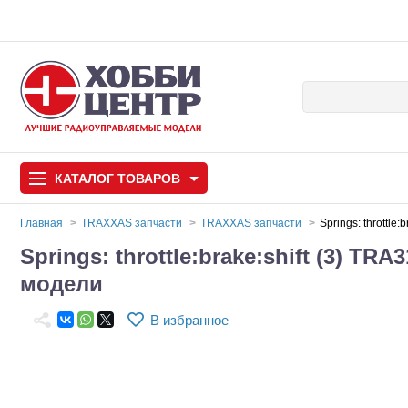
КАТАЛОГ
ТОВАРОВ
Главная
TRAXXAS запчасти
TRAXXAS запчасти
Springs: throttl
Springs: throttle:brake:shift (3) 
Автомодели
модели
Запчасти и аксессуары
В избранное
Игрушки
Автомодели для с
Самолеты