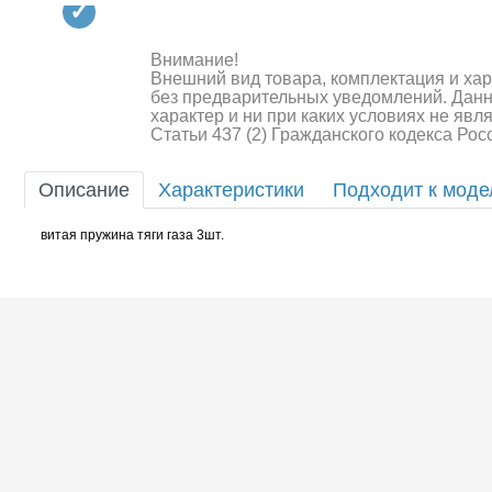
Квадрокоптеры
Судомодели
Внимание!
Внешний вид товара, комплектация и ха
Конструкторы
без предварительных уведомлений. Дан
характер и ни при каких условиях не яв
Статьи 437 (2) Гражданского кодекса Ро
Аппаратура и электроника
Аккумуляторы и батарейки
Описание
Характеристики
Подходит к мод
Зарядные устройства и блоки
витая пружина тяги газа 3шт.
питания
Двигатели
Технические жидкости
Шоссейки/дрифт/р
Инструмент,измерительные
приборы,расходники
Оптовая продажа запчастей
для моделей