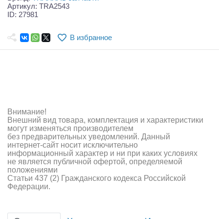
Самолеты
Артикул: TRA2543
ID: 27981
Квадрокоптеры
В избранное
Судомодели
Конструкторы
Аппаратура и электроника
Аккумуляторы и батарейки
Внимание!
Внешний вид товара, комплектация и характеристики
Зарядные устройства и блоки питания
могут изменяться производителем
без предварительных уведомлений. Данный
интернет-сайт носит исключительно
Двигатели
информационный характер и ни при каких условиях
не является публичной офертой, определяемой
Технические жидкости
положениями
Статьи 437 (2) Гражданского кодекса Российской
Федерации.
Инструмент,измерительные приборы,расходники
Оптовая продажа запчастей для моделей