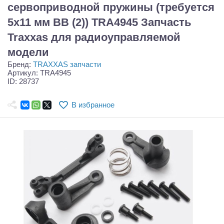
Самолеты
сервоприводной пружины (требуется
5x11 мм BB (2)) TRA4945 Запчасть
Квадрокоптеры
Traxxas для радиоуправляемой
Судомодели
модели
Бренд:
TRAXXAS запчасти
Конструкторы
Артикул: TRA4945
ID: 28737
Аппаратура и электроника
В избранное
Аккумуляторы и батарейки
Зарядные устройства и блоки питания
Двигатели
Технические жидкости
Инструмент,измерительные приборы,расходники
Оптовая продажа запчастей для моделей