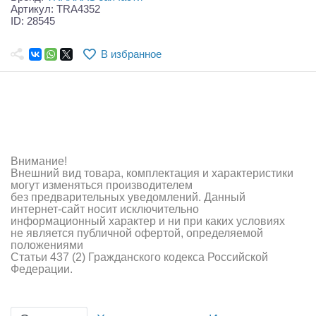
Самолеты
Артикул: TRA4352
ID: 28545
Квадрокоптеры
В избранное
Судомодели
Конструкторы
Аппаратура и электроника
Аккумуляторы и батарейки
Внимание!
Внешний вид товара, комплектация и характеристики
Зарядные устройства и блоки питания
могут изменяться производителем
без предварительных уведомлений. Данный
интернет-сайт носит исключительно
Двигатели
информационный характер и ни при каких условиях
не является публичной офертой, определяемой
Технические жидкости
положениями
Статьи 437 (2) Гражданского кодекса Российской
Федерации.
Инструмент,измерительные приборы,расходники
Оптовая продажа запчастей для моделей