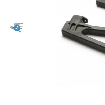
Квадрокоптеры
Судомодели
Конструкторы
Аппаратура и электроника
Аккумуляторы и батарейки
Зарядные устройства и блоки
питания
Двигатели
Технические жидкости
Инструмент,измерительные
приборы,расходники
Оптовая продажа запчастей
для моделей