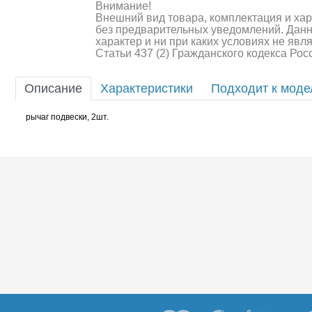
Внимание!
Шоссейки/дрифт/р
Внешний вид товара, комплектация и ха
без предварительных уведомлений. Дан
характер и ни при каких условиях не яв
Статьи 437 (2) Гражданского кодекса Ро
Описание
Характеристики
Подходит к мод
рычаг подвески, 2шт.