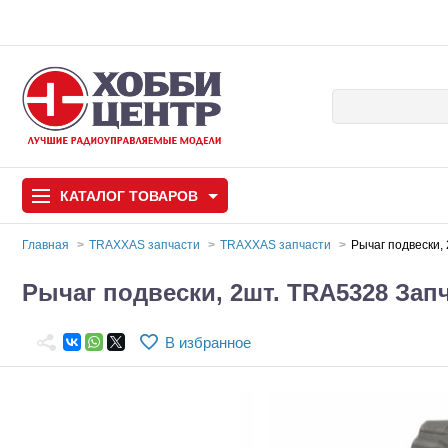
КАТАЛОГ
ТОВАРОВ
Главная
TRAXXAS запчасти
TRAXXAS запчасти
Рычаг подвески,
Автомодели
Рычаг подвески, 2шт. TRA5328 Зап
Запчасти и аксессуары
В избранное
Игрушки
Автомодели для с
Самолеты