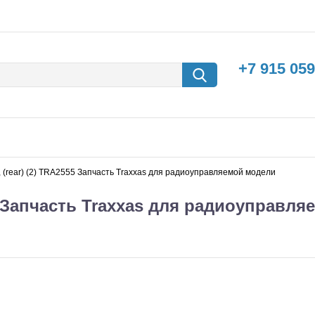
+7 915 059
, (rear) (2) TRA2555 Запчасть Traxxas для радиоуправляемой модели
55 Запчасть Traxxas для радиоуправл
борки
Машины с
электродвигателем