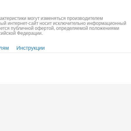
рактеристики могут изменяться производителем
ный интернет-сайт носит исключительно информационный
ляется публичной офертой, определяемой положениями
ссийской Федерации.
елям
Инструкции
алли
Багги/трагги
Монс