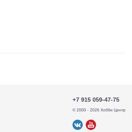
тр-траки
ДВС модели
+7 915 059-47-75
© 2000 - 2026 Хобби Центр