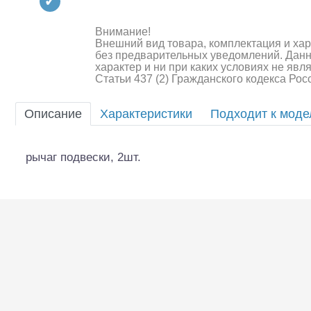
Квадрокоптеры
Судомодели
Внимание!
Внешний вид товара, комплектация и ха
без предварительных уведомлений. Дан
Конструкторы
характер и ни при каких условиях не яв
Статьи 437 (2) Гражданского кодекса Ро
Аппаратура и электроника
Описание
Характеристики
Подходит к мод
Аккумуляторы и батарейки
Зарядные устройства и блоки
рычаг подвески, 2шт.
питания
Двигатели
Технические жидкости
Шоссейки/дрифт/р
Инструмент,измерительные
приборы,расходники
Оптовая продажа запчастей
для моделей