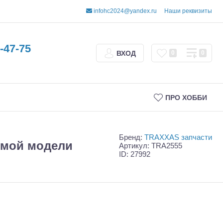
infohc2024@yandex.ru
Наши реквизиты
-47-75
ВХОД
0
0
ПРО ХОББИ
Бренд:
TRAXXAS запчасти
яемой модели
Артикул: TRA2555
ID: 27992
Трофи
Шорт-корсы