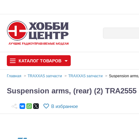
КАТАЛОГ
ТОВАРОВ
Главная
TRAXXAS запчасти
TRAXXAS запчасти
Suspension arms
Автомодели
Suspension arms, (rear) (2) TRA25
Запчасти и аксессуары
В избранное
Игрушки
Автомодели для с
Самолеты