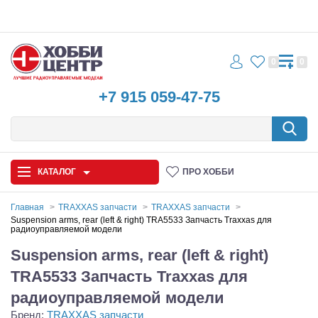
0
0
+7 915 059-47-75
КАТАЛОГ
ПРО ХОББИ
Главная
TRAXXAS запчасти
TRAXXAS запчасти
Suspension arms, rear (left & right) TRA5533 Запчасть Traxxas для
радиоуправляемой модели
Автомодели
Suspension arms, rear (left & right)
Запчасти и аксессуары
TRA5533 Запчасть Traxxas для
Игрушки
радиоуправляемой модели
Бренд:
TRAXXAS запчасти