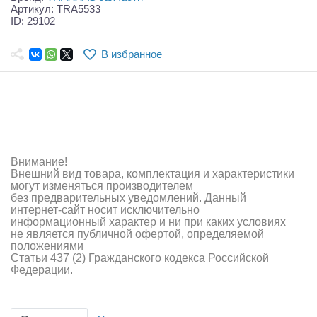
Самолеты
Артикул: TRA5533
ID: 29102
Квадрокоптеры
В избранное
Судомодели
Конструкторы
Аппаратура и электроника
Аккумуляторы и батарейки
Внимание!
Внешний вид товара, комплектация и характеристики
Зарядные устройства и блоки питания
могут изменяться производителем
без предварительных уведомлений. Данный
интернет-сайт носит исключительно
Двигатели
информационный характер и ни при каких условиях
не является публичной офертой, определяемой
Технические жидкости
положениями
Статьи 437 (2) Гражданского кодекса Российской
Федерации.
Инструмент,измерительные приборы,расходники
Оптовая продажа запчастей для моделей