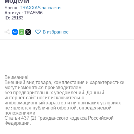
модели
Самолеты
Бренд:
TRAXXAS запчасти
Артикул: TRA5596
Квадрокоптеры
ID: 29163
Судомодели
В избранное
Конструкторы
Аппаратура и электроника
Аккумуляторы и батарейки
Внимание!
Зарядные устройства и блоки питания
Внешний вид товара, комплектация и характеристики
могут изменяться производителем
Двигатели
без предварительных уведомлений. Данный
интернет-сайт носит исключительно
Технические жидкости
информационный характер и ни при каких условиях
не является публичной офертой, определяемой
положениями
Инструмент,измерительные приборы,расходники
Статьи 437 (2) Гражданского кодекса Российской
Федерации.
Оптовая продажа запчастей для моделей