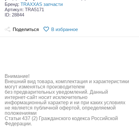
Самолеты
Бренд:
TRAXXAS запчасти
Артикул: TRA5171
ID: 28844
Квадрокоптеры
Судомодели
Поделиться
В избранное
Конструкторы
Аппаратура и электроника
Аккумуляторы и батарейки
Внимание!
Зарядные устройства и блоки питания
Внешний вид товара, комплектация и характеристики
могут изменяться производителем
без предварительных уведомлений. Данный
Двигатели
интернет-сайт носит исключительно
информационный характер и ни при каких условиях
Технические жидкости
не является публичной офертой, определяемой
положениями
Статьи 437 (2) Гражданского кодекса Российской
Инструмент,измерительные приборы,расходники
Федерации.
Оптовая продажа запчастей для моделей