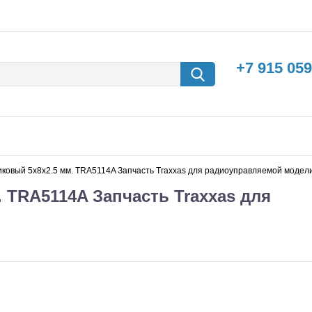
+7 915 059
овый 5x8x2.5 мм. TRA5114A Запчасть Traxxas для радиоуправляемой модел
 TRA5114A Запчасть Traxxas для
борки
Машины с
электродвигателем