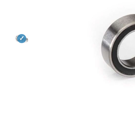
Квадрокоптеры
Судомодели
Конструкторы
Аппаратура и электроника
Аккумуляторы и батарейки
Зарядные устройства и блоки
питания
Двигатели
Технические жидкости
Инструмент,измерительные
приборы,расходники
Оптовая продажа запчастей
для моделей