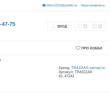
infohc2024@yandex.ru
Наши реквизиты
-47-75
ВХОД
0
0
ПРО ХОББИ
и
Бренд:
TRAXXAS запчасти
Артикул: TRA5114A
ID: 47242
Трофи
Шорт-корсы