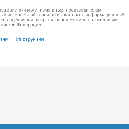
алли
Багги/трагги
Монс
рактеристики могут изменяться производителем
ный интернет-сайт носит исключительно информационный
ляется публичной офертой, определяемой положениями
ссийской Федерации.
елям
Инструкции