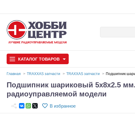
КАТАЛОГ
ТОВАРОВ
Главная
TRAXXAS запчасти
TRAXXAS запчасти
Подшипник шарик
Подшипник шариковый 5x8x2.5 мм.
Автомодели
радиоуправляемой модели
Запчасти и аксессуары
В избранное
Игрушки
Автомодели для с
Самолеты