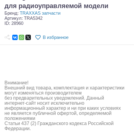
Самолеты
для радиоуправляемой модели
Бренд:
TRAXXAS запчасти
Квадрокоптеры
Артикул: TRA5342
ID: 28960
Судомодели
В избранное
Конструкторы
Аппаратура и электроника
Аккумуляторы и батарейки
Зарядные устройства и блоки питания
Внимание!
Внешний вид товара, комплектация и характеристики
Двигатели
могут изменяться производителем
без предварительных уведомлений. Данный
Технические жидкости
интернет-сайт носит исключительно
информационный характер и ни при каких условиях
не является публичной офертой, определяемой
Инструмент,измерительные приборы,расходники
положениями
Статьи 437 (2) Гражданского кодекса Российской
Оптовая продажа запчастей для моделей
Федерации.