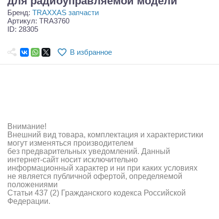
для радиоуправляемой модели
Самолеты
Бренд:
TRAXXAS запчасти
Артикул: TRA3760
Квадрокоптеры
ID: 28305
Судомодели
В избранное
Конструкторы
Аппаратура и электроника
Аккумуляторы и батарейки
Внимание!
Зарядные устройства и блоки питания
Внешний вид товара, комплектация и характеристики
могут изменяться производителем
Двигатели
без предварительных уведомлений. Данный
интернет-сайт носит исключительно
Технические жидкости
информационный характер и ни при каких условиях
не является публичной офертой, определяемой
положениями
Инструмент,измерительные приборы,расходники
Статьи 437 (2) Гражданского кодекса Российской
Федерации.
Оптовая продажа запчастей для моделей