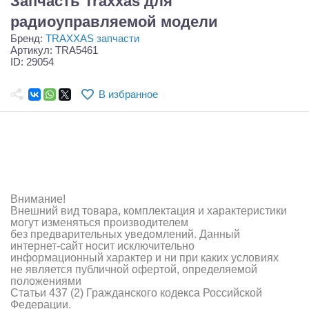
Запчасть Traxxas для
Самолеты
радиоуправляемой модели
Квадрокоптеры
Бренд:
TRAXXAS запчасти
Артикул: TRA5461
ID: 29054
Судомодели
Конструкторы
В избранное
Аппаратура и электроника
Аккумуляторы и батарейки
Зарядные устройства и блоки питания
Внимание!
Двигатели
Внешний вид товара, комплектация и характеристики
могут изменяться производителем
без предварительных уведомлений. Данный
Технические жидкости
интернет-сайт носит исключительно
информационный характер и ни при каких условиях
Инструмент,измерительные приборы,расходники
не является публичной офертой, определяемой
положениями
Статьи 437 (2) Гражданского кодекса Российской
Оптовая продажа запчастей для моделей
Федерации.