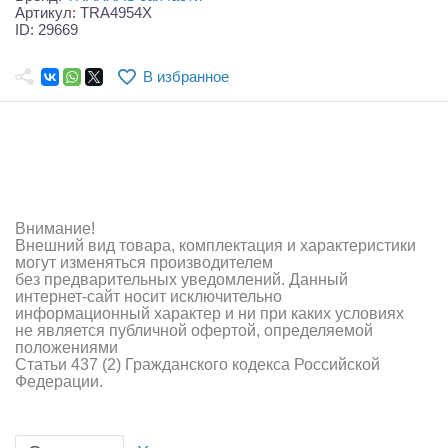
Самолеты
Артикул: TRA4954X
ID: 29669
Квадрокоптеры
В избранное
Судомодели
Конструкторы
Аппаратура и электроника
Аккумуляторы и батарейки
Внимание!
Внешний вид товара, комплектация и характеристики
Зарядные устройства и блоки питания
могут изменяться производителем
без предварительных уведомлений. Данный
интернет-сайт носит исключительно
Двигатели
информационный характер и ни при каких условиях
не является публичной офертой, определяемой
Технические жидкости
положениями
Статьи 437 (2) Гражданского кодекса Российской
Федерации.
Инструмент,измерительные приборы,расходники
Оптовая продажа запчастей для моделей