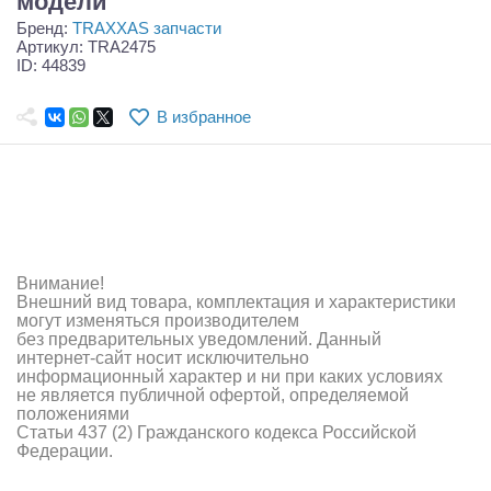
модели
Самолеты
Бренд:
TRAXXAS запчасти
Артикул: TRA2475
Квадрокоптеры
ID: 44839
Судомодели
В избранное
Конструкторы
Аппаратура и электроника
Аккумуляторы и батарейки
Внимание!
Зарядные устройства и блоки питания
Внешний вид товара, комплектация и характеристики
могут изменяться производителем
Двигатели
без предварительных уведомлений. Данный
интернет-сайт носит исключительно
Технические жидкости
информационный характер и ни при каких условиях
не является публичной офертой, определяемой
положениями
Инструмент,измерительные приборы,расходники
Статьи 437 (2) Гражданского кодекса Российской
Федерации.
Оптовая продажа запчастей для моделей