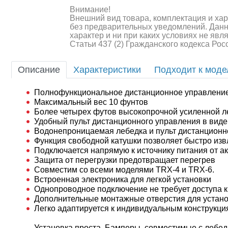
Внимание!
Внешний вид товара, комплектация и ха
без предварительных уведомлений. Дан
характер и ни при каких условиях не яв
Статьи 437 (2) Гражданского кодекса Ро
Описание
Характеристики
Подходит к мод
Шоссейки/дрифт/р
Полнофункциональное дистанционное управлени
Максимальный вес 10 фунтов
Более четырех футов высокопрочной усиленной л
Удобный пульт дистанционного управления в вид
Водонепроницаемая лебедка и пульт дистанционн
Функция свободной катушки позволяет быстро изв
Подключается напрямую к источнику питания от а
Защита от перегрузки предотвращает перегрев
Совместим со всеми моделями TRX-4 и TRX-6.
Встроенная электроника для легкой установки
Однопроводное подключение не требует доступа 
Дополнительные монтажные отверстия для устано
Легко адаптируется к индивидуальным конструкц
Установка проста. Бамперы, совместимые с лебедк