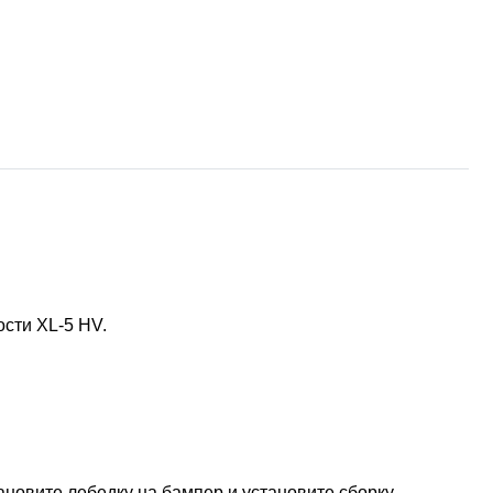
тр-траки
ДВС модели
сти XL-5 HV.
ановите лебедку на бампер и установите сборку