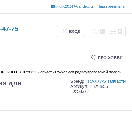
infohc2024@yandex.ru
Наши реквизиты
-47-75
ВХОД
0
0
ПРО ХОББИ
ONTROLLER TRA8855 Запчасть Traxxas для радиоуправляемой модели
Бренд:
TRAXXAS запчасти
as для
Артикул: TRA8855
ID: 53377
Трофи
Шорт-корсы