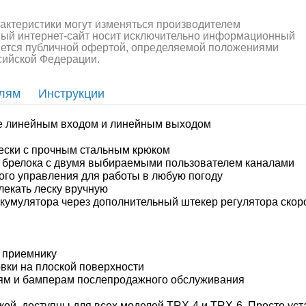
рактеристики могут изменяться производителем
ный интернет-сайт носит исключительно информационный
ляется публичной офертой, определяемой положениями
ссийской Федерации.
елям
Инструкции
алли
Багги/трагги
Монс
е линейным входом и линейным выходом
ески с прочным стальным крюком
е брелока с двумя выбираемыми пользователем каналами
ого управления для работы в любую погоду
лекать леску вручную
ккумулятора через дополнительный штекер регулятора скоро
к приемнику
вки на плоской поверхности
иям и бамперам послепродажного обслуживания
ой, доступны для всех моделей TRX-4 и TRX-6. Просто уст