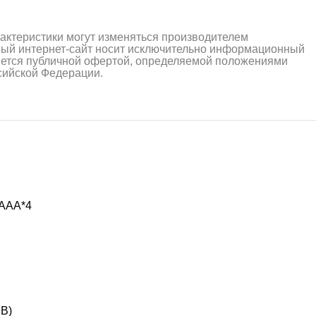
рактеристики могут изменяться производителем
ный интернет-сайт носит исключительно информационный
ляется публичной офертой, определяемой положениями
ссийской Федерации.
алли
Багги/трагги
Монс
 ААА*4
 В)