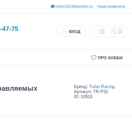
infohc2024@yandex.ru
Наши реквизиты
-47-75
ВХОД
0
0
ПРО ХОББИ
Бренд:
Turbo Racing
правляемых
Артикул: TR-P31
ID: 53915
Трофи
Шорт-корсы