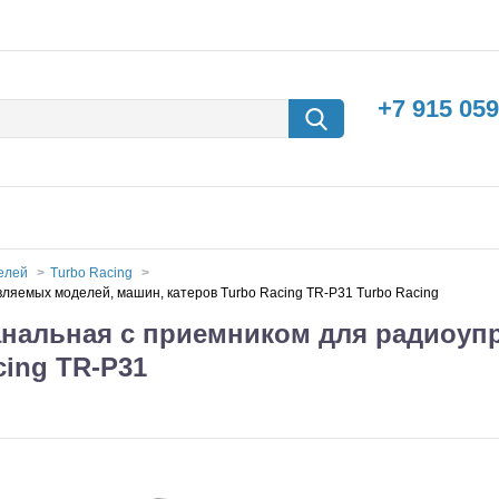
+7 915 059
делей
Turbo Racing
ляемых моделей, машин, катеров Turbo Racing TR-P31 Turbo Racing
канальная с приемником для радиоу
cing TR-P31
борки
Машины с
электродвигателем