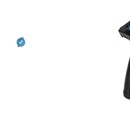
Квадрокоптеры
Судомодели
Конструкторы
Аппаратура и электроника
Аккумуляторы и батарейки
Зарядные устройства и блоки
питания
Двигатели
Технические жидкости
Инструмент,измерительные
приборы,расходники
Оптовая продажа запчастей
для моделей