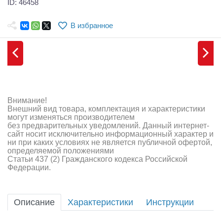
ID: 46458
Самолеты
Квадрокоптеры
В избранное
Судомодели
Конструкторы
Аппаратура и электроника
Внимание!
Аккумуляторы и батарейки
Внешний вид товара, комплектация и характеристики
могут изменяться производителем
без предварительных уведомлений. Данный интернет-
Зарядные устройства и блоки питания
сайт носит исключительно информационный характер и
ни при каких условиях не является публичной офертой,
Двигатели
определяемой положениями
Статьи 437 (2) Гражданского кодекса Российской
Федерации.
Технические жидкости
Инструмент,измерительные приборы,расходники
Описание
Характеристики
Инструкции
Оптовая продажа запчастей для моделей