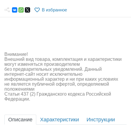
Самолеты
В избранное
Квадрокоптеры
Судомодели
Конструкторы
Аппаратура и электроника
Внимание!
Внешний вид товара, комплектация и характеристики
Аккумуляторы и батарейки
могут изменяться производителем
без предварительных уведомлений. Данный
интернет-сайт носит исключительно
Зарядные устройства и блоки питания
информационный характер и ни при каких условиях
не является публичной офертой, определяемой
Двигатели
положениями
Статьи 437 (2) Гражданского кодекса Российской
Федерации.
Технические жидкости
Инструмент,измерительные приборы,расходники
Описание
Характеристики
Инструкции
Оптовая продажа запчастей для моделей