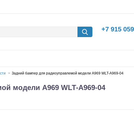
+7 915 059
асти
Задний бампер для радиоуправлемой модели A969 WLT-A969-04
ой модели A969 WLT-A969-04
борки
Машины с
электродвигателем