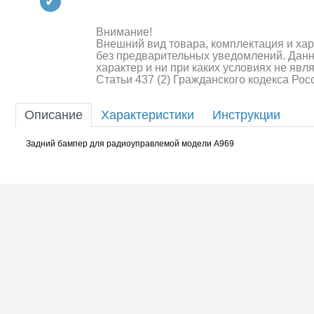
Квадрокоптеры
Судомодели
Внимание!
Внешний вид товара, комплектация и ха
без предварительных уведомлений. Дан
Конструкторы
характер и ни при каких условиях не яв
Статьи 437 (2) Гражданского кодекса Ро
Аппаратура и электроника
Описание
Характеристики
Инструкции
Аккумуляторы и батарейки
Задний бампер для радиоуправлемой модели A969
Зарядные устройства и блоки
питания
Двигатели
Технические жидкости
Шоссейки/дрифт/р
Инструмент,измерительные
приборы,расходники
Оптовая продажа запчастей
для моделей