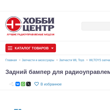
КАТАЛОГ
ТОВАРОВ
Главная
Запчасти и аксессуары
Запчасти WL Toys
WLTOYS запч
Автомодели
Задний бампер для радиоуправлем
Запчасти и аксессуары
В избранное
Игрушки
Автомодели для с
Самолеты