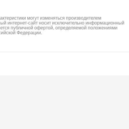
рактеристики могут изменяться производителем
ный интернет-сайт носит исключительно информационный
ляется публичной офертой, определяемой положениями
ссийской Федерации.
алли
Багги/трагги
Монс