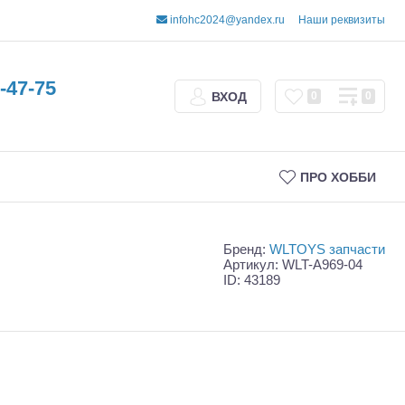
infohc2024@yandex.ru
Наши реквизиты
-47-75
ВХОД
0
0
ПРО ХОББИ
Бренд:
WLTOYS запчасти
Артикул: WLT-A969-04
ID: 43189
Трофи
Шорт-корсы