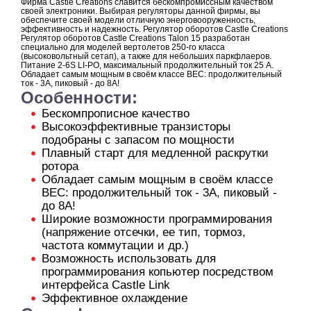
Фирма Castle Creations славится бескомпромиссным качеством
своей электроники. Выбирая регуляторы данной фирмы, вы
обеспечите своей модели отличную энерговооруженность,
эффективность и надежность. Регулятор оборотов Castle Creations
Регулятор оборотов Castle Creations Talon 15 разработан
специально для моделей вертолетов 250-го класса
(высоковольтный сетап), а также для небольших паркфлаеров.
Питание 2-6S LI-PO, максимальный продолжительный ток 25 А.
Обладает самым мощным в своём классе BEC: продолжительный
ток - 3А, пиковый - до 8А!
Особенности:
Бескомпрописное качество
Высокоэффективные транзисторы
подобраны с запасом по мощности
Плавный старт для медленной раскрутки
ротора
Обладает самым мощным в своём классе
BEC: продолжительный ток - 3А, пиковый -
до 8А!
Широкие возможности программирования
(напряжение отсечки, ее тип, тормоз,
частота коммутации и др.)
Возможность использовать для
программирования копьютер посредством
интерфейса Castle Link
Эффективное охлаждение