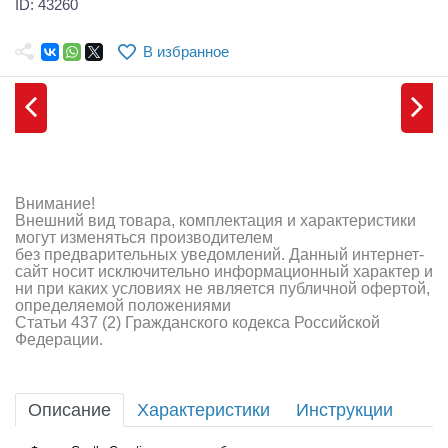
ID: 43260
Самолеты
Квадрокоптеры
В избранное
Судомодели
Конструкторы
Аппаратура и электроника
Внимание!
Аккумуляторы и батарейки
Внешний вид товара, комплектация и характеристики
могут изменяться производителем
без предварительных уведомлений. Данный интернет-
Зарядные устройства и блоки питания
сайт носит исключительно информационный характер и
ни при каких условиях не является публичной офертой,
Двигатели
определяемой положениями
Статьи 437 (2) Гражданского кодекса Российской
Федерации.
Технические жидкости
Инструмент,измерительные приборы,расходники
Описание
Характеристики
Инструкции
Оптовая продажа запчастей для моделей