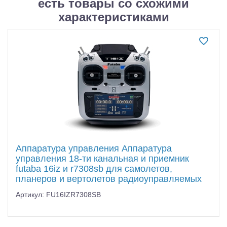
есть товары со схожими
Самолеты
характеристиками
Квадрокоптеры
Судомодели
Конструкторы
Аппаратура и электроника
Аккумуляторы и батарейки
Зарядные устройства и блоки питания
Аппаратура управления Аппаратура
Двигатели
управления 18-ти канальная и приемник
futaba 16iz и r7308sb для самолетов,
Технические жидкости
планеров и вертолетов радиоуправляемых
Артикул: FU16IZR7308SB
Инструмент,измерительные приборы,расходники
Оптовая продажа запчастей для моделей