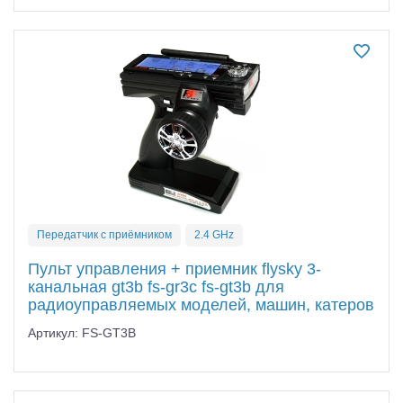
Передатчик с приёмником
2.4 GHz
Пульт управления + приемник flysky 3-
канальная gt3b fs-gr3c fs-gt3b для
радиоуправляемых моделей, машин, катеров
Артикул: FS-GT3B