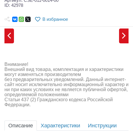
Артикул: CSE-011-0014-00
Самолеты
ID: 42978
Квадрокоптеры
В избранное
Судомодели
Конструкторы
Аппаратура и электроника
Внимание!
Аккумуляторы и батарейки
Внешний вид товара, комплектация и характеристики
могут изменяться производителем
Зарядные устройства и блоки питания
без предварительных уведомлений. Данный интернет-
сайт носит исключительно информационный характер и
Двигатели
ни при каких условиях не является публичной офертой,
определяемой положениями
Статьи 437 (2) Гражданского кодекса Российской
Технические жидкости
Федерации.
Инструмент,измерительные приборы,расходники
Описание
Характеристики
Инструкции
Оптовая продажа запчастей для моделей