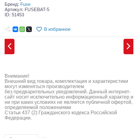
Самолеты
Бренд:
Fuse
Артикул: FUSEBAT-5
ID: 51453
Квадрокоптеры
Судомодели
В избранное
Конструкторы
Аппаратура и электроника
Аккумуляторы и батарейки
Внимание!
Зарядные устройства и блоки питания
Внешний вид товара, комплектация и характеристики
могут изменяться производителем
без предварительных уведомлений. Данный интернет-
Двигатели
сайт носит исключительно информационный характер и
ни при каких условиях не является публичной офертой,
Технические жидкости
определяемой положениями
Статьи 437 (2) Гражданского кодекса Российской
Федерации.
Инструмент,измерительные приборы,расходники
Оптовая продажа запчастей для моделей