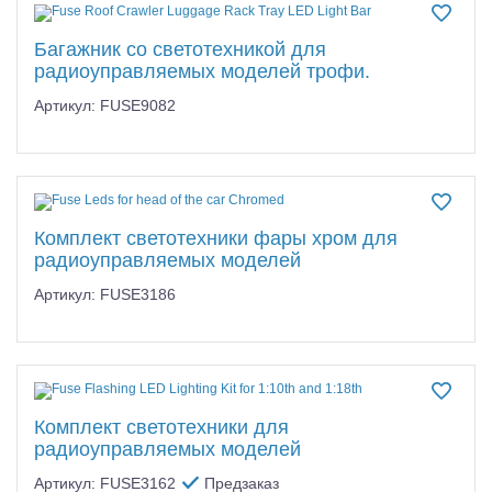
Самолеты
Багажник со светотехникой для
Квадрокоптеры
радиоуправляемых моделей трофи.
Судомодели
Артикул: FUSE9082
Конструкторы
Аппаратура и электроника
Комплект светотехники фары хром для
Аккумуляторы и батарейки
радиоуправляемых моделей
Зарядные устройства и блоки питания
Артикул: FUSE3186
Двигатели
Технические жидкости
Инструмент,измерительные приборы,расходники
Комплект светотехники для
радиоуправляемых моделей
Оптовая продажа запчастей для моделей
Артикул: FUSE3162
Предзаказ