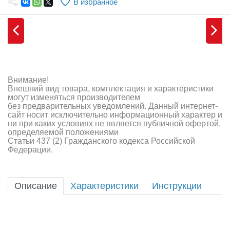
В избранное
Самолеты
Квадрокоптеры
Судомодели
Конструкторы
Внимание!
Внешний вид товара, комплектация и характеристики
Аппаратура и электроника
могут изменяться производителем
без предварительных уведомлений. Данный интернет-
Аккумуляторы и батарейки
сайт носит исключительно информационный характер и
ни при каких условиях не является публичной офертой,
определяемой положениями
Зарядные устройства и блоки питания
Статьи 437 (2) Гражданского кодекса Российской
Федерации.
Двигатели
Технические жидкости
Описание
Характеристики
Инструкции
Инструмент,измерительные приборы,расходники
Оптовая продажа запчастей для моделей