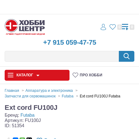
0
0
+7 915 059-47-75
КАТАЛОГ
ПРО ХОББИ
Главная
Аппаратура и электроника
Запчасти для сервомашинок
Futaba
Ext cord FU100J Futaba
Автомодели
Ext cord FU100J
Бренд:
Futaba
Запчасти и аксессуары
Артикул: FU100J
ID: 51354
Игрушки