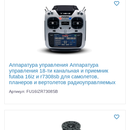
Самолеты
Квадрокоптеры
Судомодели
Конструкторы
Аппаратура и электроника
Аккумуляторы и батарейки
Аппаратура управления Аппаратура
управления 18-ти канальная и приемник
Зарядные устройства и блоки питания
futaba 16iz и r7308sb для самолетов,
планеров и вертолетов радиоуправляемых
Двигатели
Артикул: FU16IZR7308SB
Технические жидкости
Инструмент,измерительные приборы,расходники
Оптовая продажа запчастей для моделей