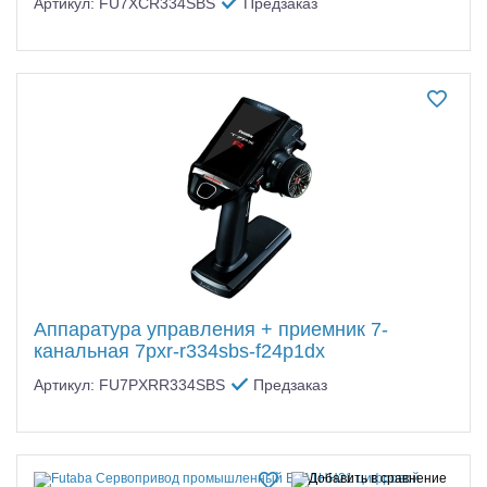
Артикул: FU7XCR334SBS
Предзаказ
Аппаратура управления + приемник 7-
канальная 7pxr-r334sbs-f24p1dx
Артикул: FU7PXRR334SBS
Предзаказ