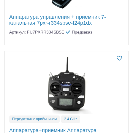
Аппаратура управления + приемник 7-
канальная 7pxr-r334sbse-f24p1dx
Артикул: FU7PXRR334SBSE
Предзаказ
Передатчик с приёмником
2.4 GHz
Аппаратура+приемник Аппаратура