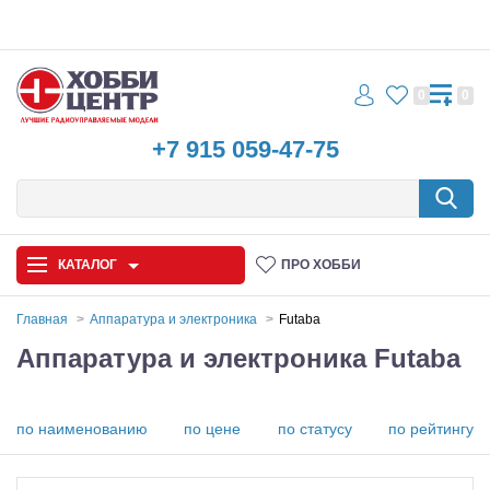
0
0
+7 915 059-47-75
КАТАЛОГ
ПРО ХОББИ
Главная
Аппаратура и электроника
Futaba
Аппаратура и электроника Futaba
Автомодели
Запчасти и аксессуары
по наименованию
по цене
по статусу
по рейтингу
Игрушки