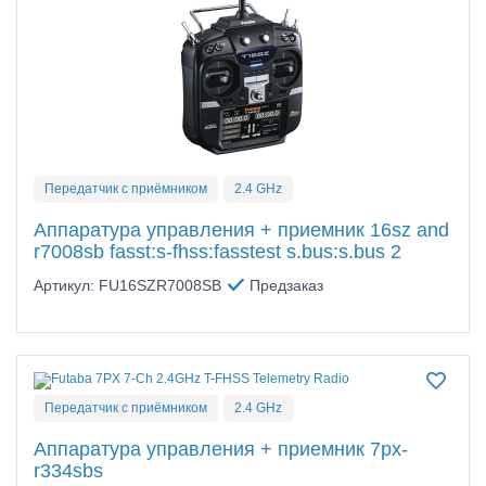
Передатчик с приёмником
2.4 GHz
Аппаратура управления + приемник 16sz and
r7008sb fasst:s-fhss:fasstest s.bus:s.bus 2
Артикул: FU16SZR7008SB
Предзаказ
Передатчик с приёмником
2.4 GHz
Аппаратура управления + приемник 7px-
r334sbs