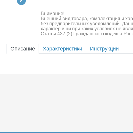
Квадрокоптеры
Судомодели
Внимание!
Внешний вид товара, комплектация и ха
без предварительных уведомлений. Дан
Конструкторы
характер и ни при каких условиях не яв
Статьи 437 (2) Гражданского кодекса Ро
Аппаратура и электроника
Описание
Характеристики
Инструкции
Аккумуляторы и батарейки
Зарядные устройства и блоки
питания
Двигатели
Технические жидкости
Шоссейки/дрифт/р
Инструмент,измерительные
приборы,расходники
Оптовая продажа запчастей
для моделей