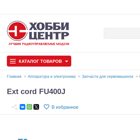
КАТАЛОГ
ТОВАРОВ
Главная
Аппаратура и электроника
Запчасти для сервомашинок
Автомодели
Ext cord FU400J
Запчасти и аксессуары
В избранное
Игрушки
Автомодели для с
Самолеты