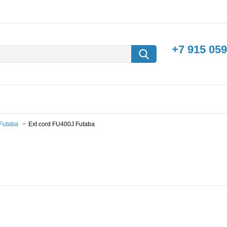
+7 915 059
Futaba
Ext cord FU400J Futaba
борки
Машины с
электродвигателем