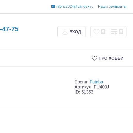
infohc2024@yandex.ru
Наши реквизиты
-47-75
ВХОД
0
0
ПРО ХОББИ
Бренд:
Futaba
Артикул: FU400J
ID: 51353
Трофи
Шорт-корсы