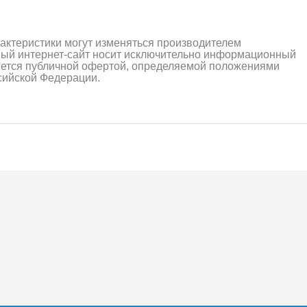
рактеристики могут изменяться производителем
ный интернет-сайт носит исключительно информационный
ляется публичной офертой, определяемой положениями
ссийской Федерации.
алли
Багги/трагги
Монс