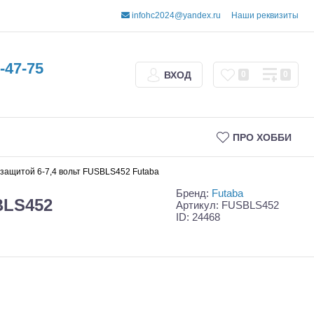
infohc2024@yandex.ru
Наши реквизиты
-47-75
ВХОД
0
0
ПРО ХОББИ
озащитой 6-7,4 вольт FUSBLS452 Futaba
Бренд:
Futaba
BLS452
Артикул: FUSBLS452
ID: 24468
Трофи
Шорт-корсы