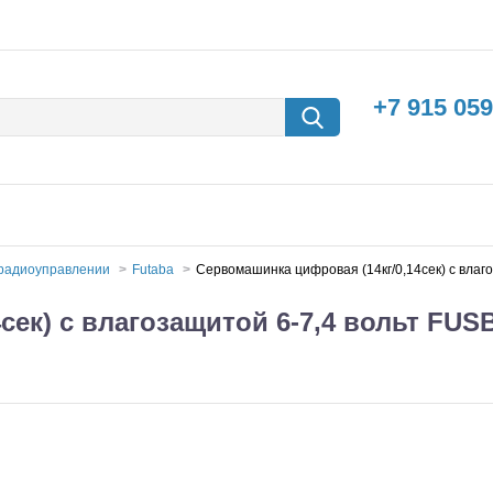
+7 915 059
 радиоуправлении
Futaba
Сервомашинка цифровая (14кг/0,14сек) с влаг
сек) с влагозащитой 6-7,4 вольт FUS
борки
Машины с
электродвигателем