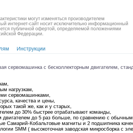
рактеристики могут изменяться производителем
ный интернет-сайт носит исключительно информационный
ляется публичной офертой, определяемой положениями
ссийской Федерации.
елям
Инструкции
вая сервомашинка с бесколлекторным двигателем, станд
рам,
ым нагрузкам,
ыми сервомашинками,
урса, качества и цены,
рых такой же, как и у старых,
телем до 30% быстрее отрабатывают команды,
 двигателем до 5 раз больше, по сравнению с обычны
ые Самарий-Кобальтовые магниты и 2 подшипника каче
логии SMM ( высокоточная заводская микросборка с эле