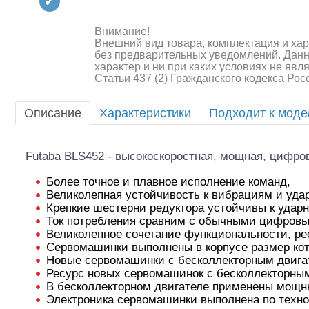
Квадрокоптеры
Судомодели
Внимание!
Внешний вид товара, комплектация и ха
без предварительных уведомлений. Дан
Конструкторы
характер и ни при каких условиях не яв
Статьи 437 (2) Гражданского кодекса Ро
Аппаратура и электроника
Описание
Характеристики
Подходит к мод
Аккумуляторы и батарейки
Зарядные устройства и блоки
Futaba BLS452 - высокоскоростная, мощная, цифро
питания
Более точное и плавное исполнение команд,
Двигатели
Великолепная устойчивость к вибрациям и уда
Крепкие шестерни редуктора устойчивы к ударн
Технические жидкости
Ток потребления сравним с обычными цифров
Великолепное сочетание функциональности, рес
Инструмент,измерительные
Сервомашинки выполнены в корпусе размер кото
приборы,расходники
Новые сервомашинки с бесколлекторным двига
Ресурс новых сервомашинок с бесколлекторным
В бесколлекторном двигателе применены мощн
Оптовая продажа запчастей
для моделей
Электроника сервомашинки выполнена по техно