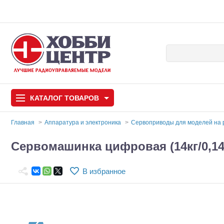
КАТАЛОГ
ТОВАРОВ
Главная
Аппаратура и электроника
Сервоприводы для моделей на
Автомодели
Сервомашинка цифровая (14кг/0,14
Запчасти и аксессуары
В избранное
Игрушки
Автомодели для с
Самолеты