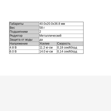
Шоссейки/дрифт/р
Габариты
40.0x20.0x36.8 мм
Вес
58 г
Подшипники
2
Редуктор
Металлический
Защита от воды
да
Напряжение
Усилие
Скорость
4.8 В
11.2 кг-см
0,18 сек/60грд
6.0 В
14.0 кг-см
0,14 сек/60грд