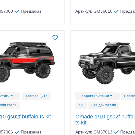
M57000
Предзаказ
Артикул: GM56010
Предза
стики
Влагозащита
Характеристики
Влаго
двигателя
KIT
Без двигателя
0 gs02f buffalo ts kit
Gmade 1/10 gs02f buffal
ts kit
M57006
Предзаказ
Артикул: GM57013
Предза