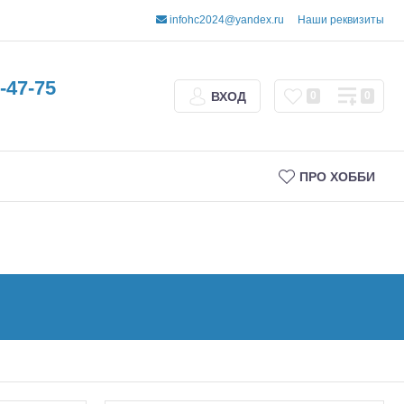
infohc2024@yandex.ru
Наши реквизиты
-47-75
ВХОД
0
0
ПРО ХОББИ
Трофи
Шорт-корсы