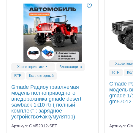
Квадрокоптеры
Судомодели
Конструкторы
Аппаратура и электроника
Аккумуляторы и батарейки
Зарядные устройства и блоки
Характери
Характеристики
Влагозащита
питания
RTR
Ко
RTR
Коллекторный
Двигатели
Gmade Р
Gmade Радиоуправляемая
модель в
модель полноприводного
Технические жидкости
gmade 1/10
внедорожника gmade desert
gm57012
sawback 1к10 rtr ( полный
Инструмент,измерительные
комплект : зарядное
приборы,расходники
устройство+аккумулятор)
Оптовая продажа запчастей
Артикул: GM52012-SET
Артикул: G
для моделей