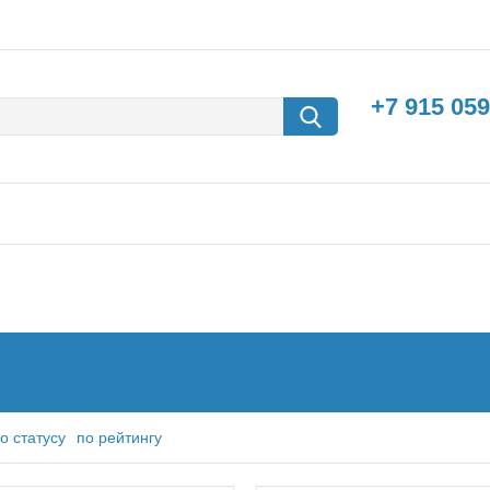
+7 915 059
борки
Машины с
электродвигателем
о статусу
по рейтингу
м