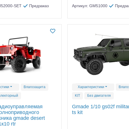
M52000-SET
Предзаказ
Артикул: GM51000
Предза
алли
Багги/трагги
Монс
стики
Влагозащита
Характеристики
Влаго
ллекторный
KIT
Без двигателя
адиоуправляемая
Gmade 1/10 gs02f militar
олноприводного
ts kit
ника gmade desert
к10 rtr