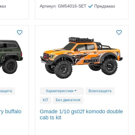
каз
Артикул: GM54016-SET
Предзаказ
тр-траки
ДВС модели
защита
Характеристики
Влагозащита
KIT
Без двигателя
y buffalo
Gmade 1/10 gs02f komodo double
cab ts kit