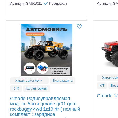
Артикул: GM51011
Предзаказ
Артикул: G
Характери
Характеристики
Влагозащита
KIT
Без 
RTR
Коллекторный
Gmade 1/1
Gmade Радиоуправляемая
модель багги gmade gr01 gom
rockbuggy 4wd 1к10 rtr ( полный
комплект : зарядное