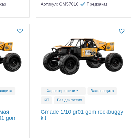
каз
Артикул: GM57010
Предзаказ
защита
Характеристики
Влагозащита
KIT
Без двигателя
мая
Gmade 1/10 gr01 gom rockbuggy
01 gom
kit