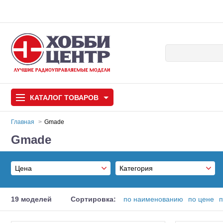
КАТАЛОГ
ТОВАРОВ
Главная
Gmade
Gmade
Автомодели
Запчасти и аксессуары
Цена
Категория
Игрушки
Автомодели для с
Автомодели
От
19 моделей
Сортировка:
по наименованию
по цене
п
Самолеты
Машины с электродвигателе
До
Применить