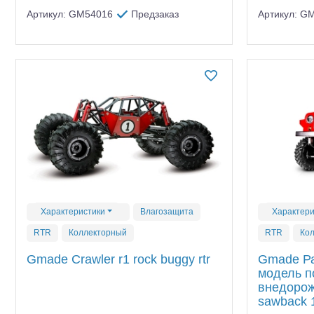
Артикул: GM54016
Предзаказ
Артикул: G
Шоссейки/дрифт/р
Характеристики
Влагозащита
Характери
RTR
Коллекторный
RTR
Ко
Gmade Crawler r1 rock buggy rtr
Gmade Р
модель п
внедорож
sawback 1