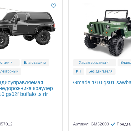
стики
Влагозащита
Характеристики
Влаго
ллекторный
KIT
Без двигателя
адиоуправляемая
Gmade 1/10 gs01 sawbac
недорожника краулер
 gs02f buffalo ts rtr
M57012
Артикул: GM52000
Предза