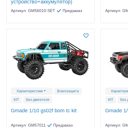
устройство+аккумулятор)
Артикул: GM56010-SET
Предзаказ
Артикул: G
Характеристики
Влагозащита
Характери
KIT
Без двигателя
KIT
Без 
Gmade 1/10 gs02f bom tc kit
Gmade 1/1
Артикул: GM57011
Предзаказ
Артикул: G