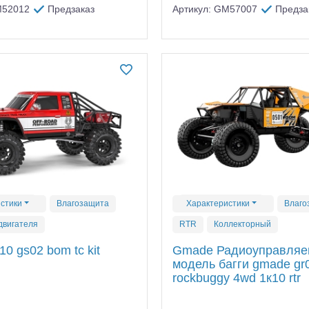
M52012
Предзаказ
Артикул: GM57007
Предза
стики
Влагозащита
Характеристики
Влаго
двигателя
RTR
Коллекторный
0 gs02 bom tc kit
Gmade Радиоуправляе
модель багги gmade gr
rockbuggy 4wd 1к10 rtr