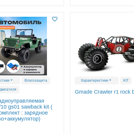
стики
Влагозащита
Характеристики
KIT
двигателя
Gmade Crawler r1 rock 
адиоуправляемая
10 gs01 sawback kit (
омплект : зарядное
во+аккумулятор)