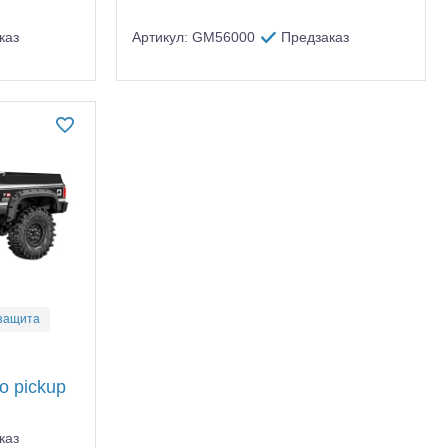
каз
Артикул: GM56000
Предзаказ
защита
o pickup
каз