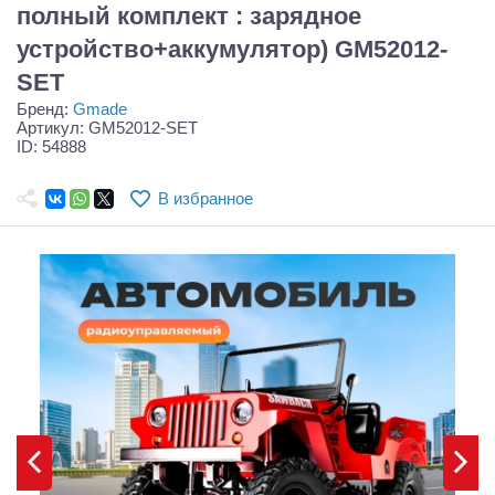
Самолеты
полный комплект : зарядное
устройство+аккумулятор) GM52012-
Квадрокоптеры
SET
Судомодели
Бренд:
Gmade
Артикул: GM52012-SET
ID: 54888
Конструкторы
Аппаратура и электроника
В избранное
Аккумуляторы и батарейки
Зарядные устройства и блоки питания
Двигатели
Технические жидкости
Инструмент,измерительные приборы,расходники
Оптовая продажа запчастей для моделей