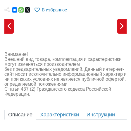
Самолеты
В избранное
Квадрокоптеры
Судомодели
Конструкторы
Аппаратура и электроника
Внимание!
Внешний вид товара, комплектация и характеристики
Аккумуляторы и батарейки
могут изменяться производителем
без предварительных уведомлений. Данный интернет-
сайт носит исключительно информационный характер и
Зарядные устройства и блоки питания
ни при каких условиях не является публичной офертой,
определяемой положениями
Двигатели
Статьи 437 (2) Гражданского кодекса Российской
Федерации.
Технические жидкости
Инструмент,измерительные приборы,расходники
Описание
Характеристики
Инструкции
Оптовая продажа запчастей для моделей