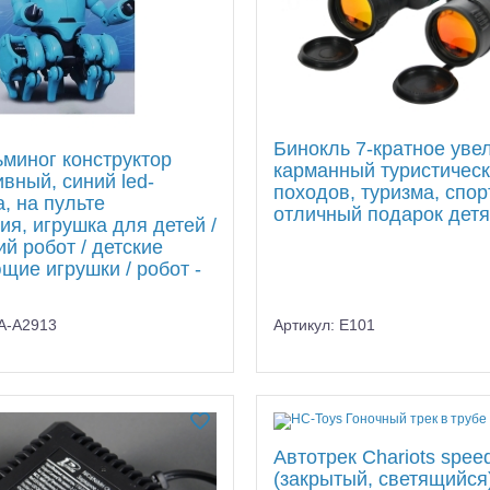
Бинокль 7-кратное уве
ьминог конструктор
карманный туристичес
вный, синий led-
для моделей
походов, туризма, спор
, на пульте
отличный подарок дет
ия, игрушка для детей /
й робот / детские
щие игрушки / робот -
YA-A2913
Артикул: E101
Автотрек Chariots speed
(закрытый, светящийся