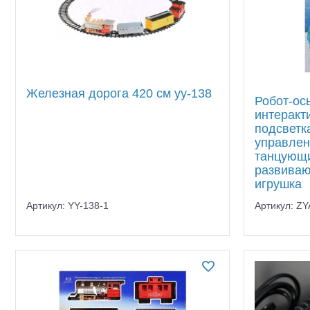
Куклы
Трассы с машинками
Судомодели
Катера, корабли
Аккумуляторы и батарейки
Железная дорога 420 см yy-138
Батарейки
Робот-ос
интеракти
Оптовая продажа запчастей 
подсветка
Зарядные устройства
управлен
Конструкторы
танцующи
развиваю
игрушка
Артикул: YY-138-1
Артикул: Z