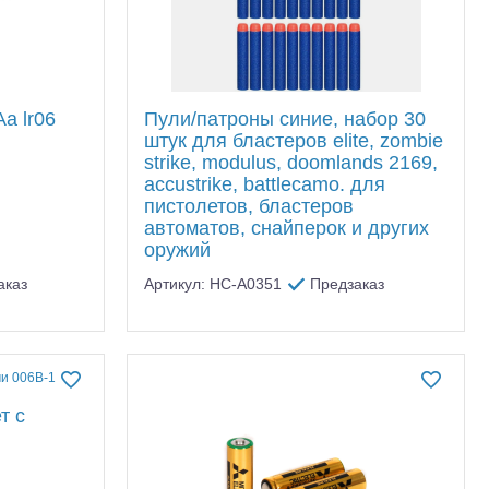
a lr06
Пули/патроны синие, набор 30
штук для бластеров elite, zombie
strike, modulus, doomlands 2169,
accustrike, battlecamo. для
пистолетов, бластеров
автоматов, снайперок и других
оружий
аказ
Артикул: HC-A0351
Предзаказ
т с