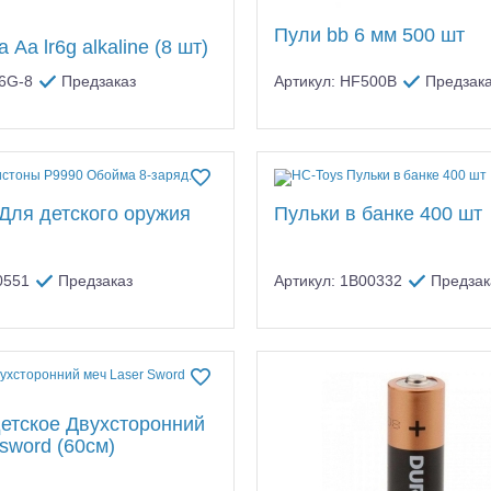
Пули bb 6 мм 500 шт
 Aa lr6g alkaline (8 шт)
R6G-8
Предзаказ
Артикул: HF500B
Предзак
алли
Багги/трагги
Монс
Для детского оружия
Пульки в банке 400 шт
0551
Предзаказ
Артикул: 1B00332
Предзак
етское Двухсторонний
 sword (60см)