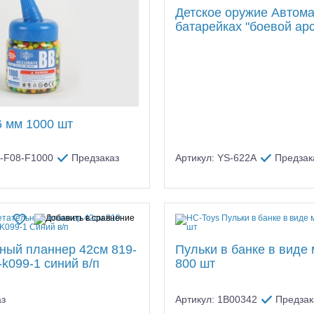
Детское оружие Автома
батарейках "боевой ар
6 мм 1000 шт
C-F08-F1000
Предзаказ
Артикул: YS-622A
Предзак
ный планнер 42см 819-
Пульки в банке в виде
-k099-1 синий в/п
800 шт
аз
Артикул: 1B00342
Предзак