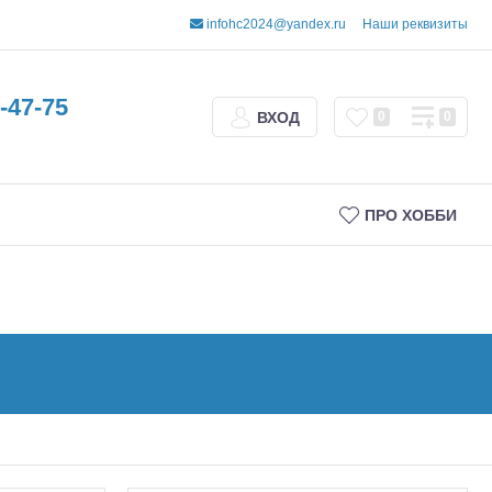
infohc2024@yandex.ru
Наши реквизиты
-47-75
ВХОД
0
0
ПРО ХОББИ
Трофи
Шорт-корсы