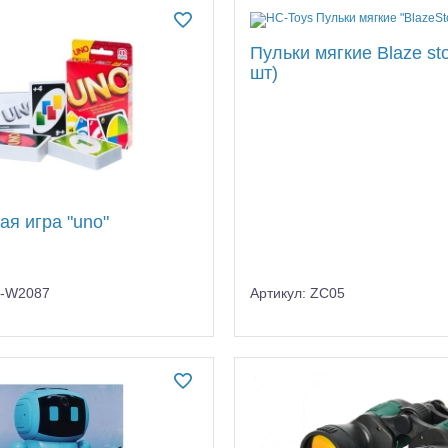
Пульки мягкие Blaze st
шт)
ая игра "uno"
C-W2087
Артикул: ZC05