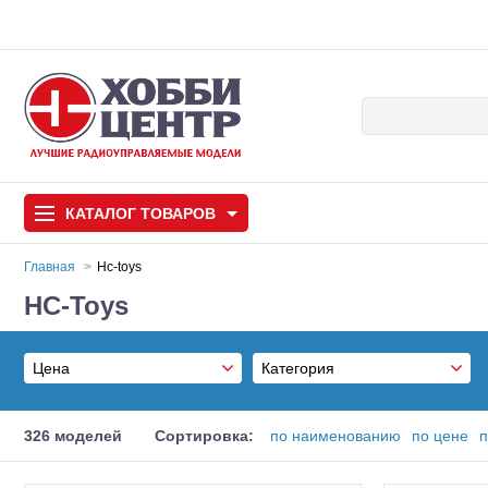
КАТАЛОГ
ТОВАРОВ
Главная
Hc-toys
HC-Toys
Автомодели
Запчасти и аксессуары
Цена
Категория
Игрушки
Автомодели для с
Зарядные устройства
От
326 моделей
Сортировка:
по наименованию
по цене
п
Самолеты
Блоки питания
До
Зарядные устройства и блоки