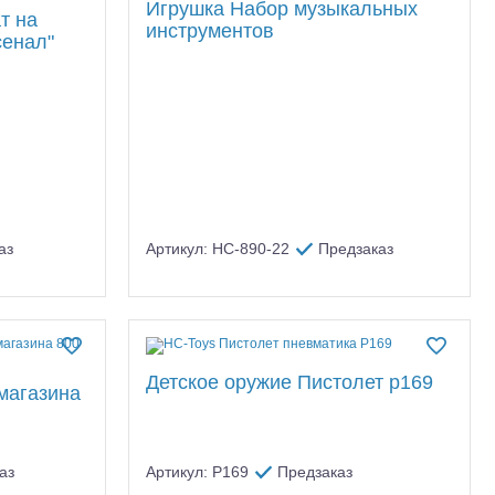
Игрушка Набор музыкальных
т на
инструментов
сенал"
аз
Артикул: HC-890-22
Предзаказ
Детское оружие Пистолет p169
 магазина
аз
Артикул: P169
Предзаказ