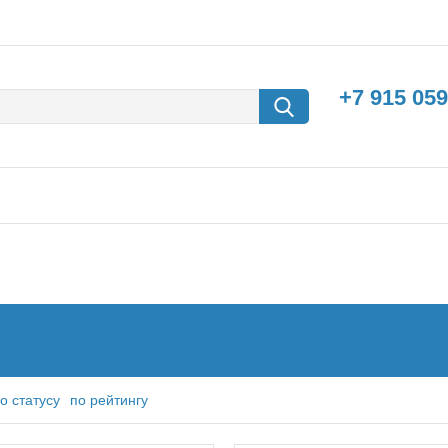
+7 915 059
борки
Машины с
электродвигателем
о статусу
по рейтингу
 питания