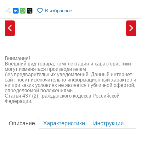
Самолеты
В избранное
Квадрокоптеры
Судомодели
Конструкторы
Аппаратура и электроника
Внимание!
Внешний вид товара, комплектация и характеристики
Аккумуляторы и батарейки
могут изменяться производителем
без предварительных уведомлений. Данный интернет-
сайт носит исключительно информационный характер и
Зарядные устройства и блоки питания
ни при каких условиях не является публичной офертой,
определяемой положениями
Двигатели
Статьи 437 (2) Гражданского кодекса Российской
Федерации.
Технические жидкости
Инструмент,измерительные приборы,расходники
Описание
Характеристики
Инструкции
Оптовая продажа запчастей для моделей