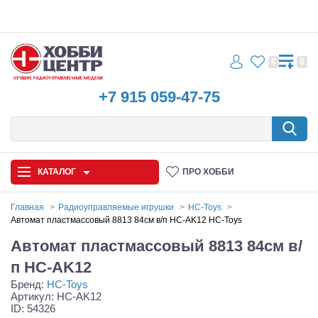
0
0
+7 915 059-47-75
КАТАЛОГ
ПРО ХОББИ
Главная
Радиоуправляемые игрушки
HC-Toys
Автомат пластмассовый 8813 84см в/п HC-AK12 HC-Toys
Автомодели
Автомат пластмассовый 8813 84см в/
Запчасти и аксессуары
п HC-AK12
Бренд:
HC-Toys
Игрушки
Артикул: HC-AK12
ID: 54326