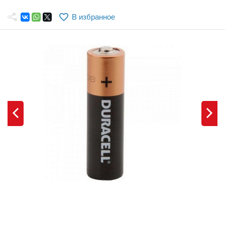
Самолеты
В избранное
Квадрокоптеры
Судомодели
Конструкторы
Аппаратура и электроника
Аккумуляторы и батарейки
Зарядные устройства и блоки питания
Двигатели
Технические жидкости
Инструмент,измерительные приборы,расходники
Оптовая продажа запчастей для моделей