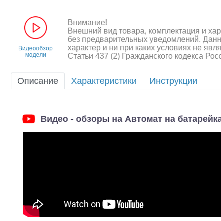
Квадрокоптеры
Судомодели
Внимание!
Внешний вид товара, комплектация и ха
без предварительных уведомлений. Дан
Конструкторы
характер и ни при каких условиях не яв
Видеообзор
модели
Статьи 437 (2) Гражданского кодекса Ро
Аппаратура и электроника
Описание
Характеристики
Инструкции
Аккумуляторы и батарейки
Зарядные устройства и блоки
питания
Видео - обзоры на Автомат на батарейк
Двигатели
Технические жидкости
Инструмент,измерительные
приборы,расходники
Шоссейки/дрифт/р
Оптовая продажа запчастей
для моделей