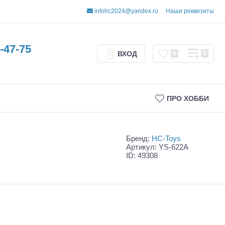
infohc2024@yandex.ru
Наши реквизиты
-47-75
ВХОД
0
0
ПРО ХОББИ
Бренд:
HC-Toys
Артикул: YS-622A
ID: 49308
Трофи
Шорт-корсы