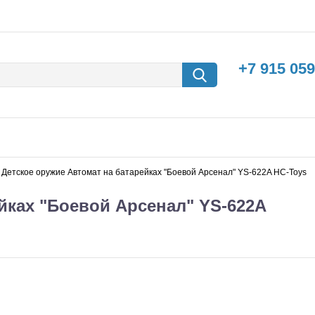
+7 915 059
Детское оружие Автомат на батарейках "Боевой Арсенал" YS-622A HC-Toys
йках "Боевой Арсенал" YS-622A
борки
Машины с
электродвигателем