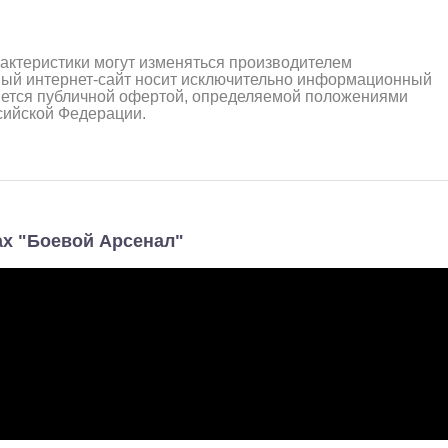
рактеристики могут изменяться производителем
ный интернет-сайт носит исключительно информационный
ляется публичной офертой, определяемой положениями
ссийской Федерации.
ах "Боевой Арсенал"
алли
Багги/трагги
Монс