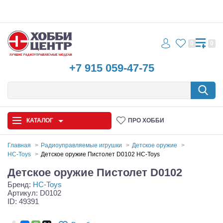
0
0
+7 915 059-47-75
КАТАЛОГ
ПРО ХОББИ
Главная
Радиоуправляемые игрушки
Детское оружие
HC-Toys
Детское оружие Пистолет D0102 HC-Toys
Автомодели
Детское оружие Пистолет D0102
Бренд:
HC-Toys
Запчасти и аксессуары
Артикул: D0102
ID: 49391
Игрушки