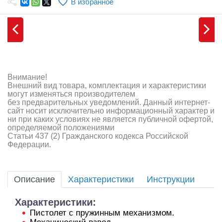
В избранное
Самолеты
Квадрокоптеры
Судомодели
Конструкторы
Внимание!
Внешний вид товара, комплектация и характеристики
Аппаратура и электроника
могут изменяться производителем
без предварительных уведомлений. Данный интернет-
Аккумуляторы и батарейки
сайт носит исключительно информационный характер и
ни при каких условиях не является публичной офертой,
определяемой положениями
Зарядные устройства и блоки питания
Статьи 437 (2) Гражданского кодекса Российской
Федерации.
Двигатели
Технические жидкости
Описание
Характеристики
Инструкции
Инструмент,измерительные приборы,расходники
Характеристики:
Оптовая продажа запчастей для моделей
Пистолет с пружинным механизмом.